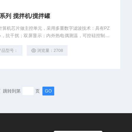
系列 搅拌机/搅拌罐
用计算机芯片做主控单元，采用多重数字滤波技术：具有PZ
小，抗干扰；双屏显示；内外热电偶测温，可控硅控制输
能可使不同加热段或加热功率与溶液多少无规律时，升温
加温条件后需重新自整定。恒温加热磁力搅拌器SZCL型
产品型号：
浏览量：2708
末页 跳转到第
页