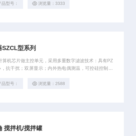
加温条件后需重新自整定。予华仪器SZCL型系列恒温加
产品型号：
浏览量：3333
SZCL型系列
用计算机芯片做主控单元，采用多重数字滤波技术：具有PZ
小，抗干扰；双屏显示；内外热电偶测温，可控硅控制输
能可使不同加热段或加热功率与溶液多少无规律时，升温
或加温条件后需重新自整定。予华仪器恒温加热磁力搅拌
产品型号：
浏览量：2588
 搅拌机/搅拌罐