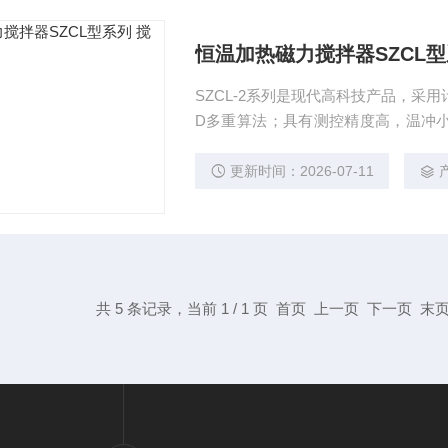
恒温加热磁力搅拌器SZCL型
SZCL-2系列是现代高科技产品，采
D多重算法；具有测控精度高，温冲
出，另有自整定功能。启用自整定功
时间短，温冲平衡，但改变加热介质或
更新时间：2026-07-11
系列
共 5 条记录，当前 1 / 1 页 首页 上一页 下一页 