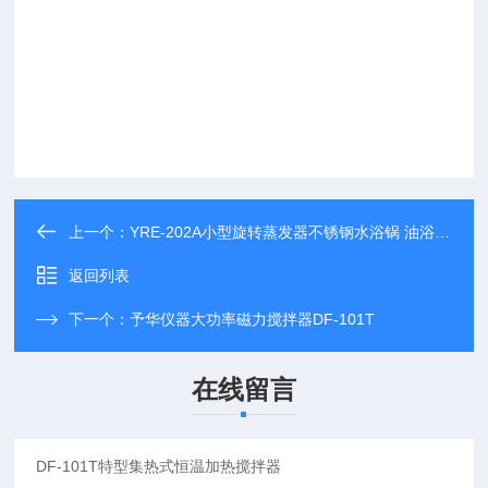
上一个：
YRE-202A小型旋转蒸发器不锈钢水浴锅 油浴锅/水浴锅
返回列表
下一个：
予华仪器大功率磁力搅拌器DF-101T
在线留言