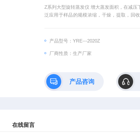
Z系列大型旋转蒸发仪 增大蒸发面积，在减压下置于水浴中，边旋转边加热，使溶液高效扩散蒸发。广
泛应用于样品的规模浓缩，干燥，提取，回
室及工矿等单位，批量生产的理想设备。新款
产品型号：YRE---2020Z
厂商性质：生产厂家
产品咨询
在线留言