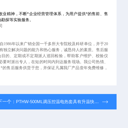
敬业精神，不断*企业经营管理体系，为用户提供*的售前、售
油勘探等实验服务。
司
品自1986年以来广销全国一千多所大专院校及科研单位，并于20
且具有独立解决问题的能力和热心服务，诚恳待人的素质。售后服
为目的、定期或不定期派人巡回检验，帮助客户维护、校验仪
必要时派出专人，在短的时间内到达服务现场。我公司热情、
、*的售后服务供货于您，并保证凡属我厂产品壹年免费维修，
下一个：
PTHW-500ML调压控温电热套具有升温快 温度高 操作简便