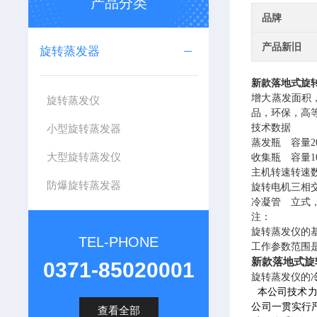
产品分类
品牌
产品新旧
旋转蒸发器
新款落地式旋
增大蒸发面积
旋转蒸发仪
品，环保，高
小型旋转蒸发器
技术数据
蒸发瓶
容量2
大型旋转蒸发仪
收集瓶
容量1
主机转速
转速数
防爆旋转蒸发器
旋转电机
三相交
冷凝管
立式
注：
旋转蒸发仪的基本
TEL-PHONE
工作参数范围是：
新款落地式旋
0371-85020001
旋转蒸发仪的
本公司技术力
公司一贯实行严
查看全部