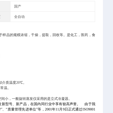
国产
度
全自动
于样品的规模浓缩，干燥，提取，回收等。是化工，医药，食
℃
冷却介质温度20℃。
～常温。
空间小，一般旋转蒸发仪采用的是立式冷凝器。
发新型号、新产品，在国内同行业中享有较高声誉。
由于我
量管理先进单位”等，2001年11月9日正式通过ISO9001