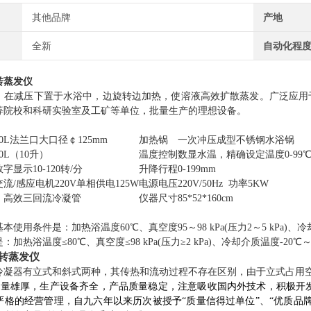
其他品牌
产地
全新
自动化程
转蒸发仪
，在减压下置于水浴中，边旋转边加热，使溶液高效扩散蒸发。广泛应用
等院校和科研实验室及工矿等单位，批量生产的理想设备。
0L法兰口大口径￠125mm
加热锅
一次冲压成型不锈钢水浴锅
0L（10升）
温度控制
数显水温，精确设定温度0-99
字显示10-120转/分
升降行程
0-199mm
流/感应电机220V单相供电125W
电源电压
220V/50Hz 功率5KW
，高效三回流冷凝管
仪器尺寸
85*52*160cm
使用条件是：加热浴温度60℃、真空度95～98 kPa(压力2～5 kPa)、
加热浴温度≤80℃、真空度≤98 kPa(压力≥2 kPa)、冷却介质温度-20℃
转蒸发仪
冷凝器有立式和斜式两种，其传热和流动过程不存在区别，由于立式占用
量雄厚，生产设备齐全，产品质量稳定，注意吸收国内外技术，积极开
格的经营管理，自九六年以来历次被授予“质量信得过单位”、“优质品牌”、“质