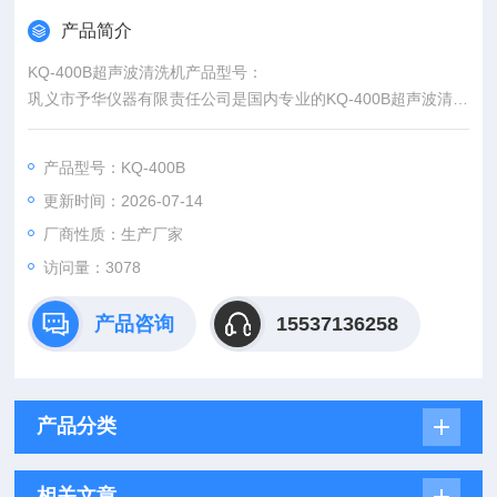
产品简介
KQ-400B超声波清洗机产品型号：
巩义市予华仪器有限责任公司是国内专业的KQ-400B超声波清洗
器生产厂家,巩义市予华仪器有限责任公司提供的KQ-400B超声
波清洗器不仅具有国内外高的技术水平,更有良好的售后服务和优
产品型号：KQ-400B
质的解决方案,欢迎合作!
更新时间：2026-07-14
超声波清洗机认准予华仪器
厂商性质：生产厂家
访问量：3078
产品咨询
15537136258
产品分类
相关文章