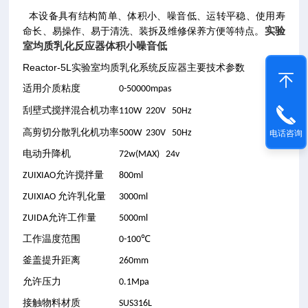
本设备具有结构简单、体积小、噪音低、运转平稳、使用寿
实验
命长、易操作、易于清洗、装拆及维修保养方便等特点。
室均质乳化反应器体积小噪音低
Reactor-5L实验室均质乳化系统反应器主要技术参数
适用介质粘度
0-50000mpas
功率
刮壁式搅拌混合机
110W 220V 50Hz
功率
高剪切分散乳化机
500W 230V 50Hz
电话咨询
电动升降机
72w(MAX) 24v
ZUIXIAO允许搅拌量
800ml
ZUIXIAO 允许乳化量
3000ml
ZUIDA允许工作量
5000ml
工作温度范围
0-100℃
釜盖提升距离
260mm
允许压力
0.1Mpa
接触物料材质
SUS316L