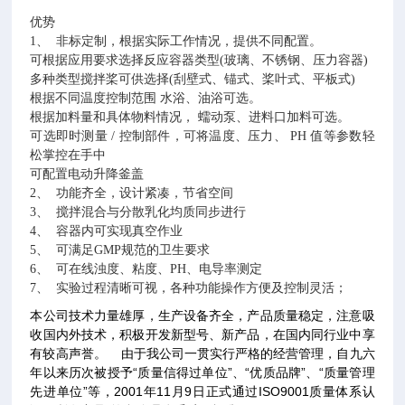
优势
1、 非标定制，根据实际工作情况，提供不同配置。
可根据应用要求选择反应容器类型(玻璃、不锈钢、压力容器)
多种类型搅拌桨可供选择(刮壁式、锚式、桨叶式、平板式)
根据不同温度控制范围 水浴、油浴可选。
根据加料量和具体物料情况， 蠕动泵、进料口加料可选。
可选即时测量 / 控制部件，可将温度、压力、 PH 值等参数轻
松掌控在手中
可配置电动升降釜盖
2、 功能齐全，设计紧凑，节省空间
3、 搅拌混合与分散乳化均质同步进行
4、 容器内可实现真空作业
5、 可满足GMP规范的卫生要求
6、 可在线浊度、粘度、PH、电导率测定
7、 实验过程清晰可视，各种功能操作方便及控制灵活；
本公司技术力量雄厚，生产设备齐全，产品质量稳定，注意吸
收国内外技术，积极开发新型号、新产品，在国内同行业中享
有较高声誉。
由于我公司一贯实行严格的经营管理，自九六
年以来历次被授予“质量信得过单位”、“优质品牌”、“质量管理
先进单位”等，2001年11月9日正式通过ISO9001质量体系认