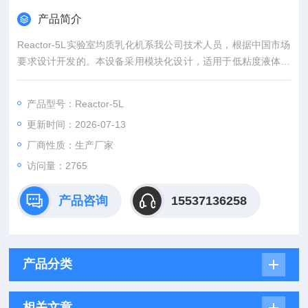
产品简介
Reactor-5L实验室均质乳化机系我公司技术人员，根据中国市场
要求设计开发的。本设备采用模块化设计，适用于低粘度液体的
搅拌、混合、乳化、分散及均质等。可广泛应用于膏霜、油水乳
化、聚合反应、纳米材料分散等场合，以及有真空或压力实验要
产品型号：Reactor-5L
求的特殊工作场合。实验室均质乳化反应器体积小噪音低
更新时间：2026-07-13
厂商性质：生产厂家
访问量：2765
产品咨询
15537136258
产品分类
相关文章