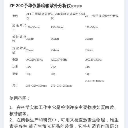
ZF-20D予华仪器暗箱紫外分析仪
技术参数
ZF1三用紫外分析
ZF-20D型暗箱式紫外分析
参数
ZF－7型手提式紫外分析仪
仪
仪
滤色片尺
150×50mm
150×80mm
150×50mm
寸
长波紫外
365nm
365nm
365nm
线
短波紫外
254nm
254nm
254nm
线
电源
AC220V50Hz
AC220V50Hz
AC220V50Hz
功率
12w
24w
12w
重量
4kg
6kg
4kg
260×73×100mm
尺寸
245×220×300mm
272×230×250mm
使用范围：
1、在科学实验工作中它是检测许多主要物质如蛋白质、
核苷酸等。
2、在药物生产和研究中，可用来检查激素生物碱，维生
素等各种 能产生萤光药品的质量，它特别适宜作薄层分