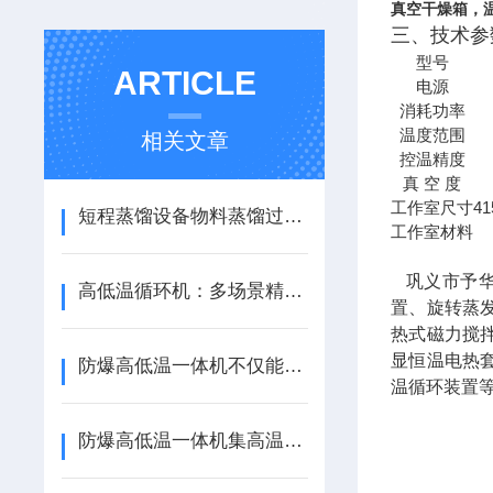
真空干燥箱，
三、技术参
型号
ARTICLE
电源
消耗功率
温度范围
相关文章
控温精度
真 空 度
工作室尺寸
4
短程蒸馏设备物料蒸馏过程中的3大技术要领
工作室材料
巩义市予华
高低温循环机：多场景精准温控的全能管家
置、旋转蒸
热式磁力搅
显恒温电热
防爆高低温一体机不仅能够提供制冷和加热服务，还具有自动温度控制功能
温循环装置
防爆高低温一体机集高温和低温功能于一身，为用户提供便利与舒适