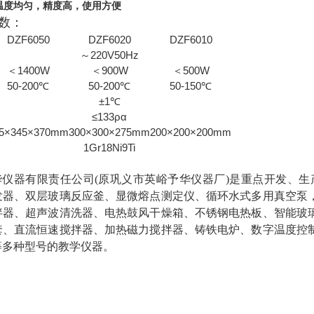
温度均匀，精度高，使用方便
数：
DZF6050
DZF6020
DZF6010
～220V50Hz
＜1400W
＜900W
＜500W
50-200℃
50-200℃
50-150℃
±1℃
≤133ρα
15×345×370mm
300×300×275mm
200×200×200mm
1Gr18Ni9Ti
仪器有限责任公司(原巩义市英峪予华仪器厂)是重点开发、生
发器、双层玻璃反应釜、显微熔点测定仪、循环水式多用真空泵
拌器、超声波清洗器、电热鼓风干燥箱、不锈钢电热板、智能玻
套、直流恒速搅拌器、加热磁力搅拌器、铸铁电炉、数字温度控
等多种型号的教学仪器。