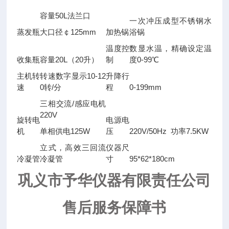
容量50L法兰口
一次冲压成型不锈钢水
蒸发瓶
大口径￠125mm
加热锅
浴锅
温度控
数显水温，精确设定温
收集瓶
容量20L（20升）
制
度0-99℃
主机转
转速数字显示10-12
升降行
速
0转/分
程
0-199mm
三相交流/感应电机
220V
旋转电
电源电
机
单相供电125W
压
220V/50Hz 功率7.5KW
立式，高效三回流
仪器尺
冷凝管
冷凝管
寸
95*62*180cm
巩义市予华仪器有限责任公司
售后服务保障书