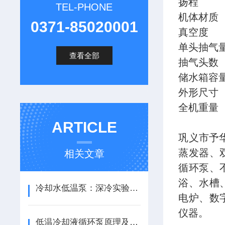
扬程
TEL-PHONE
机体材质
0371-85020001
真空度
单头抽气
查看全部
抽气头数
储水箱容
外形尺寸
全机重量
ARTICLE
巩义市予
蒸发器、
相关文章
循环泵、
浴、水槽
冷却水低温泵：深冷实验中的恒温“动脉”
电炉、数
仪器。
低温冷却液循环泵原理及特点