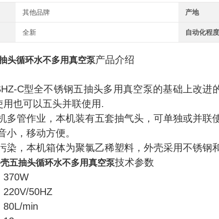
其他品牌
产地
全新
自动化程
产品介绍
抽头循环水不多用真空泵
SHZ-C
型全不锈钢五抽头多用真空泵的基础上改进的
使用也可以五头并联使用
.
机多管作业，本机装有五套抽气头，可单独或并联
音小，移动方便。
污染，本机箱体为聚氯乙稀塑料，外壳采用不锈钢
技术参数
外壳五抽头循环水不多用真空泵
370W
220V/50HZ
80L/min