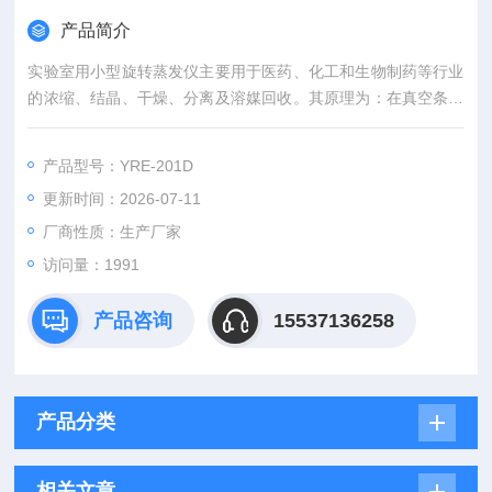
产品简介
实验室用小型旋转蒸发仪主要用于医药、化工和生物制药等行业
的浓缩、结晶、干燥、分离及溶媒回收。其原理为：在真空条件
下，恒温加热，使旋转瓶恒速旋转，物料在瓶壁形成大面积薄
膜，高效蒸发。溶媒蒸发经高效玻璃冷凝器冷却，回收与收集瓶
产品型号：YRE-201D
中，大大提高蒸发效率，特别适合用于高温容易分解变性的生物
更新时间：2026-07-11
物品的浓缩提纯。
厂商性质：生产厂家
访问量：1991
产品咨询
15537136258
产品分类
相关文章