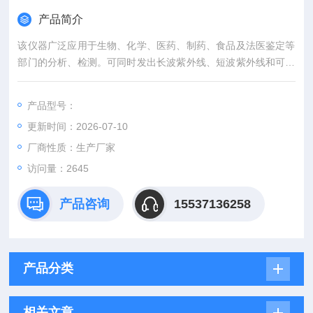
产品简介
该仪器广泛应用于生物、化学、医药、制药、食品及法医鉴定等
部门的分析、检测。可同时发出长波紫外线、短波紫外线和可见
光三种波长的光辐射。
产品型号：
暗箱式紫外分析仪的特点是全封闭设计，可随开随用电耗功率
更新时间：2026-07-10
小，特别适宜做薄层分析和纸层分析的班点和检测。予华仪器紫
外分析仪ZF-20D
厂商性质：生产厂家
访问量：2645
产品咨询
15537136258
产品分类
相关文章