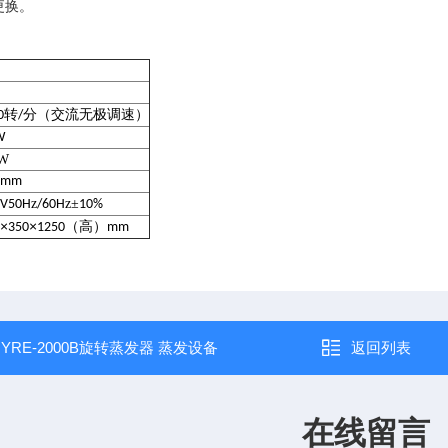
更换。
：
转
分（交流无极调速）
0
/
W
W
0mm
z
z
±
0V50H
/60H
10%
×
×
（高）
0
350
1250
mm
：
YRE-2000B旋转蒸发器 蒸发设备
返回列表
在线留言