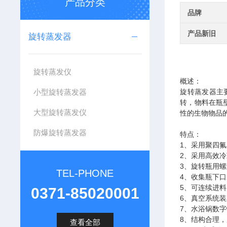
产品分类
品牌
产品新旧
旋转蒸发器
旋转蒸发仪
概述：
小型旋转蒸发器
旋转蒸发器主
转，物料在瓶
大型旋转蒸发仪
性的生物物品
防爆旋转蒸发器
特点：
1、采用聚四
2、采用高效
3、旋转瓶用
TEL-PHONE
4、收集瓶下
5、可连续进
0371-85020001
6、真空系统
7、水浴锅数
8、结构合理
查看全部