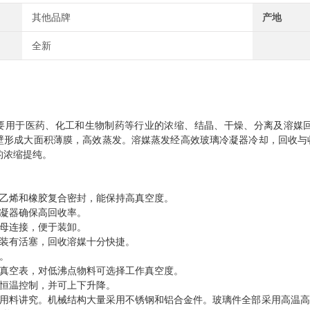
其他品牌
产地
全新
要用于医药、化工和生物制药等行业的浓缩、结晶、干燥、分离及溶媒
壁形成大面积薄膜，高效蒸发。溶媒蒸发经高效玻璃冷凝器冷却，回收与
的浓缩提纯。
氟乙烯和橡胶复合密封，能保持高真空度。
冷凝器确保高回收率。
螺母连接，便于装卸。
口装有活塞，回收溶媒十分快捷。
料。
装真空表，对低沸点物料可选择工作真空度。
字恒温控制，并可上下升降。
，用料讲究。机械结构大量采用不锈钢和铝合金件。玻璃件全部采用高温