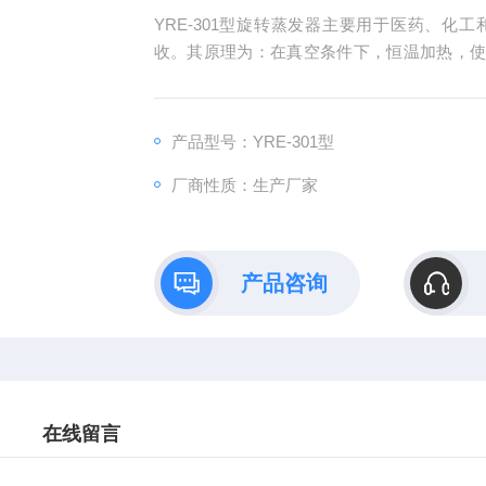
YRE-301型旋转蒸发器主要用于医药、
收。其原理为：在真空条件下，恒温加热，
发。溶媒蒸发经高效玻璃冷凝器冷却，回收
分解变性的生物物品的浓缩提纯。
产品型号：YRE-301型
厂商性质：生产厂家
产品咨询
在线留言