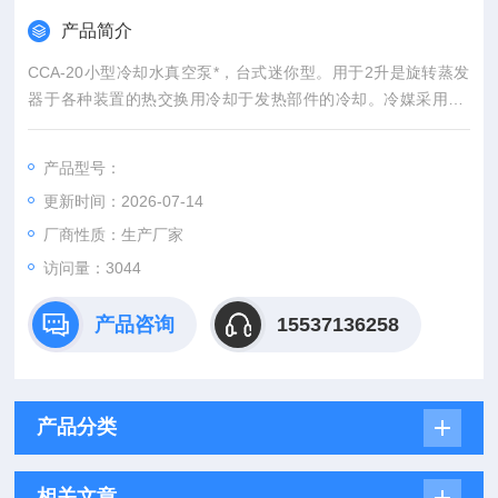
产品简介
CCA-20小型冷却水真空泵*，台式迷你型。用于2升是旋转蒸发
器于各种装置的热交换用冷却于发热部件的冷却。冷媒采用HF
C。具有自我诊断功能，冷冻机保护定时，冷冻机高压压力开
关，过载继电器，热保护装置等安全功能。予华仪器出品 CCA-2
产品型号：
0小型冷却水真空泵
更新时间：2026-07-14
厂商性质：生产厂家
访问量：3044
产品咨询
15537136258
产品分类
相关文章