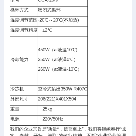
循环方式
密闭式循环
温度调节范围
-20℃～20℃(不加热)
温度调节精度
±2℃
450W（at液温10℃)
冷却能力
350W（at液温0℃）
260W（at液温-10℃）
冷冻机
空冷式输出350W R407C
外部尺寸
206(221)X401X504
重量
25kg
电源
220V50Hz
我们的企业宗旨是“质量*，信誉至上”，我们将继续奉行“诚
实、奉献、开拓、进取”的敬业精神，不断*企业经营管理