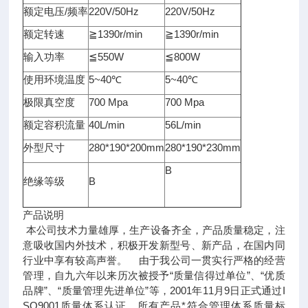
额定电压/频率
220V/50Hz
220V/50Hz
额定转速
≧1390r/min
≧1390r/min
输入功率
≦550W
≦800W
使用环境温度
5~40℃
5~40℃
极限真空度
700 Mpa
700 Mpa
额定容积流量
40L/min
56L/min
外型尺寸
280*190*200mm
280*190*230mm
B
绝缘等级
B
产品说明
本公司技术力量雄厚，生产设备齐全，产品质量稳定，注
意吸收国内外技术，积极开发新型号、新产品，在国内同
行业中享有较高声誉。 由于我公司一贯实行严格的经营
管理，自九六年以来历次被授予“质量信得过单位”、“优质
品牌”、“质量管理先进单位”等，2001年11月9日正式通过I
SO9001质量体系认证，所有产品*符合管理体系质量标