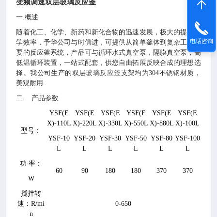
变频调速双层玻璃反应釜
一.概述
随着化工、化学、新药和新化合物的迅速发展，极大的提高化
电话咨询
学效率，予华公司与时俱进，可提供从简单釜体到复杂工艺需
要的反应釜系统，产品可与循环水式真空泵，隔膜真空泵，高
低温循环装置，一站式配套，供您自由拓展反映合成的理想选
择。我公司生产的双层
玻璃反应釜
支架均为304不锈钢材质，
美观耐用.
二. 产品参数
YSF(E
YSF(E
YSF(E
YSF(E
YSF(E
YSF(E
X)-1
10
L
X)-2
20
L
X)-3
30
L
X)-5
50
L
X)-8
80
L
X)-100L
型号：
YSF-10
YSF-20
YSF-30
YSF-50
YSF-80
YSF-100
L
L
L
L
L
L
功
率：
60
90
180
180
370
370
W
搅拌转
速：
R/mi
0-650
n