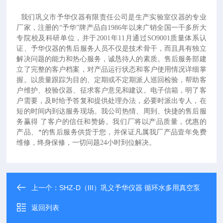
我们巩义市予华仪器有限责任公司是生产实验室仪器的专业
厂家，
注册的“予华”牌产品自1986年以来广销全国一千多所大
专院校及科研单位，并于2001年11月通过SO9001质量体系认
证、予华仪器的售后服务人员不仅是技术骨干，而且具有独立
解决问题的能力和热心服务，诚恳待人的素质。售后服务部建
立了完整的客户档案，对产品运行状态和客户使用情况详细掌
握。以质量跟踪为目的、定期或不定期派人巡回检验，帮助客
户维护、校验仪器、征求客户意见和建议。电子信箱，明了客
户需要，及时给予答复和提供处理办法，必要时派出专人，在
短的时间内到达服务现场。我公司热情、周到、快捷的售后服
务赢得 了客户的信任和赞扬。我们厂将以产品质量，优惠的
产品、*的售后服务供货于您，并保证凡属我厂产品壹年免费
维修，终身保修，一切问题24小时到位解决。
上一个：
SHZ-D（III）巩义予华仪器 循环水多用真空泵
返回列表