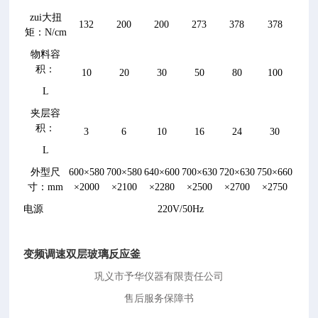
zui大扭
132
200
200
273
378
378
矩：
N/cm
物料容
积：
10
20
30
50
80
100
L
夹层容
积：
3
6
10
16
24
30
L
外型尺
600
×
580
700
×
580
640
×
600
700
×
630
720
×
630
750
×
660
寸：
mm
×
2000
×
2100
×
2280
×
2500
×
2700
×
2750
电源
220V/50Hz
变频调速双层玻璃反应釜
巩义市予华仪器有限责任公司
售后服务保障书