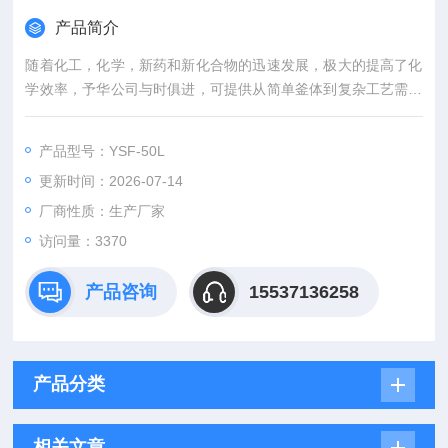
产品简介
随着化工，化学，新药和新化合物的迅速发展，极大的提高了化
学效率，予华公司与时俱进，可提供从简单釜体到复杂工艺需要
的反应釜系统，产品可与循环水式真空泵，隔膜真空泵，高低温
循环装置。一站式配套，供您自由拓展反应合成的理想选择。变
产品型号：YSF-50L
频调速双层玻璃反应釜
更新时间：2026-07-14
厂商性质：生产厂家
访问量：3370
产品咨询
15537136258
产品分类
相关文章