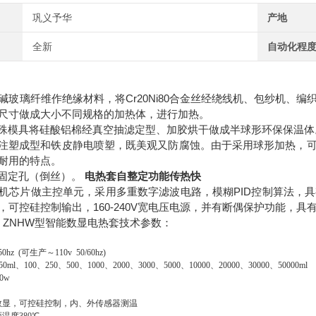
巩义予华
产地
全新
自动化程
碱玻璃纤维作绝缘材料，将Cr20Ni80合金丝经绕线机、包纱机、
尺寸做成大小不同规格的加热体，进行加热。
殊模具将硅酸铝棉经真空抽滤定型、加胶烘干做成半球形环保保温
注塑成型和铁皮静电喷塑，既美观又防腐蚀。由于采用球形加热，可
耐用的特点。
固定孔（倒丝）。
电热套自整定功能传热快
​
机芯片做主控单元，采用多重数字滤波电路，模糊PID控制算法，
，可控硅控制输出，160-240V宽电压电源，并有断偶保护功能，
00ml ZNHW型智能数显电热套技术参数：
hz (可生产～110v 50/60hz)
ml、100、250、500、1000、2000、3000、5000、10000、20000、30000、50000ml
0w
数显，可控硅控制，内、外传感器测温