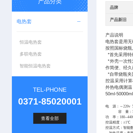
产品分类
品牌
产品新旧
电热套
产品说明
电热套是用无
恒温电热套
按照国标烧瓶
多联电热套
*首先采用特
*外壳一次性
智能恒温电热套
作简便、经久
*自带烧瓶夹
控温采用计算
外热电偶测温
TEL-PHONE
50ml-500
0371-85020001
电 源：～220v 50
容 量：50
功 率：180--440
查看全部
控温精度：±1℃
控温方式：智能