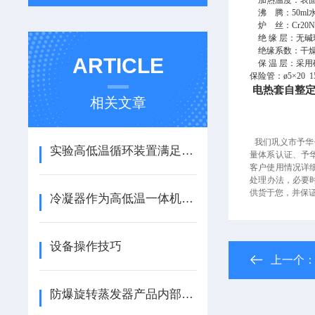
加热温度：表面温
沸 腾：50ml水
炉 丝：Cr20Ni
绝 缘 层：无碱
绝缘系数：干燥≥
ARTICLE
保 温 层：采
保险管：ø5×20 1
电热套自整
相关文章
我们巩义市予华
实验高低温循环装置满足多元实验需求
量体系认证、予
客户使用情况详
处理办法，必要
供货于您，并保
冷凝器作为高低温一体机重要制冷配件,对它的维护一定不能疏忽
设备操作技巧
上一个
防爆旋转蒸发器产品内部布局