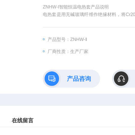
ZNHW-I智能恒温电热套产品说明
电热套是用无碱玻璃纤维作绝缘材料，将Cr2
先做成绝缘加热绳，再用纯手工针织法按照国
电热套自整定功能传热快
产品型号：ZNHW-‖
厂商性质：生产厂家
产品咨询
在线留言