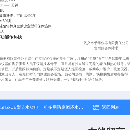
度380℃
10—25分钟
80
玻璃纤维，可耐温450度
500兆
用硅酸铝棉真空抽滤定型环保保温体
5A
定功能传热快
​
巩义市予华仪器有限责任公司
售后服务保障书
仪器有限责任公司是生产实验室仪器的专业厂家，
注册的“予华”牌产品自1986年以
华仪器的售后服务人员不仅是技术骨干，而且具有独立解决问题的能力和热心服务，
细掌握。以质量跟踪为目的、定期或不定期派人巡回检验，帮助客户维护、校验仪器
时派出专人，在短的时间内到达服务现场。我公司热情、周到、快捷的售后服务赢得 
证凡属我厂产品壹年免费维修，终身保修，一切问题24小时到位解决。
：
SHZ-CB型节水省电 一机多用防腐循环水多用真空泵
返回列表