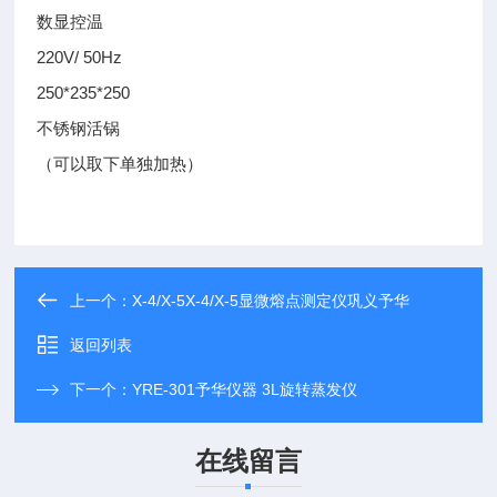
数显控温
220V/ 50Hz
250*235*250
不锈钢活锅
（可以取下单独加热）
上一个：
X-4/X-5X-4/X-5显微熔点测定仪巩义予华
返回列表
下一个：
YRE-301予华仪器 3L旋转蒸发仪
在线留言