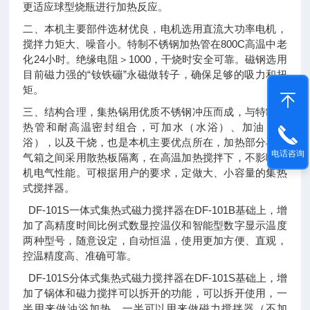
更适应球型烧瓶进行加热反应。
二、本机主要部件选材优良，电机选用直流大功率电机，
搅拌力矩大、噪音小。特制不锈钢加热管在800C高温中老
化24小时。绝缘电阻＞1000，干烧时安全可靠。磁钢选用
目前磁力强的“钕铁磞”永磁做转子，确保足够的吸力和扭
矩。
三、结构合理，集热锅用优质不锈钢冲压而成，与特制加
热管和耐高温密封组合，可加水（水浴）、加油（油
浴），以及干烧，也是本机主要优点所在，加热部分与电
电话咨询
气箱之间采用散热板隔离，在高温加热搅拌下，不影响整
机电气性能。可根据用户的要求，定做大、小容量的集热
式搅拌器。
DF-101S一体式集热式磁力搅拌器在DF-101B基础上，增
加了高精度时间比例式数显控温仪和智能型数字显示温度
两种型号，随意设定，自动恒温，使用更加方便、直观，
控温精度高、准确可靠。
DF-101S分体式集热式磁力搅拌器在DF-101S基础上，增
加了锅体和磁力搅拌可以拆开的功能，可以拆开使用，一
半用来做油浴加热，一半可以用来做磁力搅拌器（不加