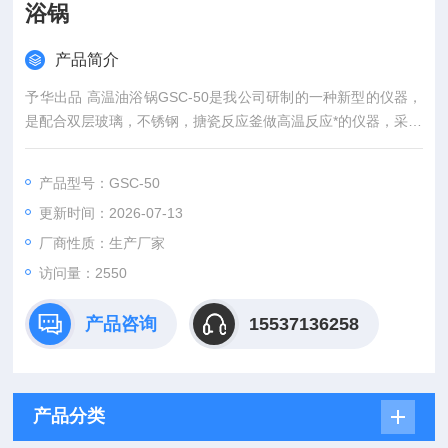
浴锅
产品简介
予华出品 高温油浴锅GSC-50是我公司研制的一种新型的仪器，
是配合双层玻璃，不锈钢，搪瓷反应釜做高温反应*的仪器，采用
全不锈钢外壳，设计生产的循环、恒温加热装置，它具有升温
快，温度均匀，结构紧凑合理、使用安全方便、控温精确、冷却
产品型号：GSC-50
迅速、输出流量可控，节能等优点，受到用户的广泛好评。高温
更新时间：2026-07-13
油浴锅使用方便经济实惠
厂商性质：生产厂家
访问量：2550
产品咨询
15537136258
产品分类