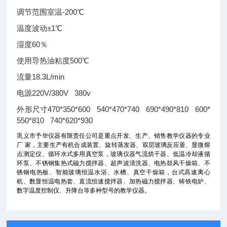
调节范围室温-200℃
温度波动±1℃
湿度60％
使用导热油粘度500℃
流量18.3L/min
电源220V/380V 380v
外形尺寸470*350*600 540*470*740 690*490*810 600*
550*810 740*620*930
巩义市予华仪器有限责任公司是重点开发、生产、销售教学仪器的专业
厂 家，主要生产有机合成装置、旋转蒸发器、双层玻璃反应釜、显微熔
点测定仪、循环水式多用真空泵，玻璃仪器气流烘干器、低温冷却液循
环泵、不锈钢集热式磁力搅拌器、超声波清洗器、电热鼓风干燥箱、不
锈钢电热板、智
能玻璃恒温水浴、水槽、真空干燥箱，台式高速离心
机、数显恒温电热套、直流恒速搅拌器、加热磁力搅拌器、铸铁电炉
、
数字温度控制仪、升降台等多种型号的教学仪
器。