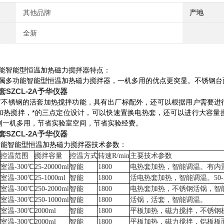
其他品牌
产地
全新
多功能智能型恒温加热磁力搅拌器特点：
系列属多功能智能型恒温加热磁力搅拌器，一机多用的优点更突显。不锈钢
SZCL-2A予华仪器
A具有不锈钢的活套加热搅拌功能，具有出厂标配外，还可以根据用户需要
加热搅拌，*的三点定位设计，可以快速置换电热套，还可以进行大容量
到一机多用，节省实验室空间，节省实验经费。
SZCL-2A予华仪器
多功能智能型恒温加热磁力搅拌器技术参数：
度
控温范围
搅拌容量
控温方式
转速R/min
主要技术参数
室温-300℃
25-20000ml
智能
1800
电热套加热，智能调温。有内
室温-300℃
25-1000ml
智能
1800
活电热套加热，智能调温。50-5
室温-300℃
250-2000ml
智能
1800
电热套加热，不锈钢活锅，智
室温-300℃
250-1000ml
智能
1800
活锅，活套，智能调温。
室温-300℃
2000ml
智能
1800
平板加热，磁力搅拌，不锈钢
室温-300℃
2000ml
智能
1800
平板加热，磁力搅拌，铝板板