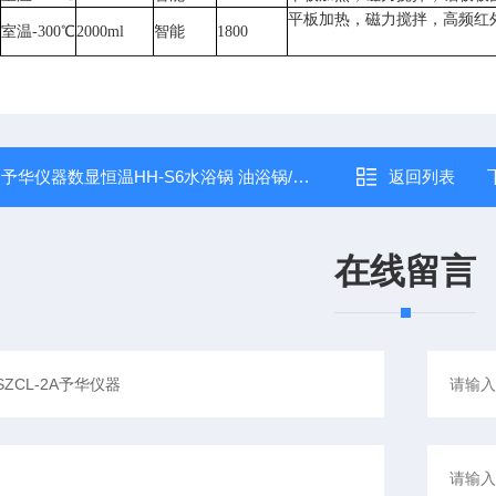
平板加热，磁力搅拌，高频红
室温-300℃
2000ml
智能
1800
：
予华仪器数显恒温HH-S6水浴锅 油浴锅/水浴锅
返回列表
在线留言