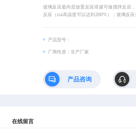
玻璃反应釜内层放置反应溶媒可做搅拌反应
反应（zui高温度可以达到200℃）；玻璃反
璃反应釜可以抽真空，做负压反应。而且它
层玻璃反应釜就选巩义予华仪器
产品型号：
厂商性质：生产厂家
产品咨询
在线留言