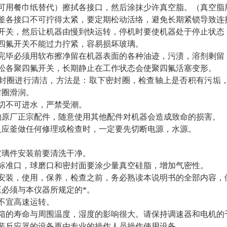
可用餐巾纸替代）擦拭各接口，然后涂抹少许真空脂。（真空脂
釜各接口不可拧得太紧，要定期松动活络，避免长期紧锁导致连
开关，然后让机器由慢到快运转，停机时要使机器处于停止状态
四氟开关不能过力拧紧，容易损坏玻璃。
完毕必须用软布擦净留在机器表面的各种油迹，污渍，溶剂剩留
松各聚四氟开关，长期静止在工作状态会使聚四氟活塞变形。
封圈进行清洁，方法是：取下密封圈，检查轴上是否积有污垢
封圈滑润。
切不可进水，严禁受潮。
购原厂正宗配件，随意使用其他配件对机器会造成致命的损害。
反应釜做任何修理或检查时，一定要先切断电源，水源。
玻璃件安装前要清洗干净。
准口，球磨口和密封面要涂少量真空硅脂，增加气密性。
装，使用，保养，检查之前，务必熟读本说明书的全部内容，
压必须与本仪器所规定的*。
不宜高速运转。
的寿命与周围温度，湿度的影响很大。请保持调速器和电机的
反应器的设备再由专业的操作人员操作使用设备。