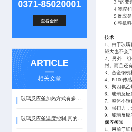
0371-85020001
3.*的变
4.釜腔和
5.反应釜
查看全部
6.整机科
技术
1
、由于玻璃
矩大也不会
2
、另外，组
ARTICLE
封。而且还
3
、合金钢机
相关文章
4
、Pt10
5
、聚四氟乙
6
、玻璃反应
玻璃反应釜加热方式有多种方式可供选择
7
、整体不锈
8
、强扭力，
9
、玻璃反应
玻璃反应釜温度控制,真的很重要!
保养须知
1
、用前仔细