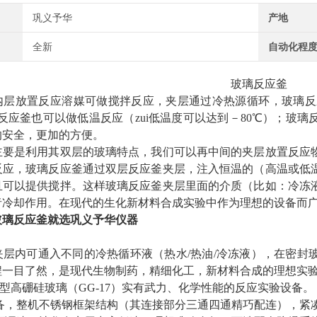
巩义予华
产地
全新
自动化程
玻璃反应釜
内层放置反应溶媒可做搅拌反应，夹层通过冷热源循环，玻璃反应
反应釜也可以做低温反应（zui低温度可以达到－80℃）；玻
的安全，更加的方便。
主要是利用其双层的玻璃特点，我们可以再中间的夹层放置反应
反应，玻璃反应釜通过双层反应釜夹层，注入恒温的（高温或低
且可以提供搅拌。这样玻璃反应釜夹层里面的介质（比如：冷冻
者冷却作用。在现代的生化新材料合成实验中作为理想的设备而
玻璃反应釜就选巩义予华仪器
夹层内可通入不同的冷热循环液（热水/热油/冷冻液），在密封
程一目了然，是现代生物制药，精细化工，新材料合成的理想实
型高硼硅玻璃（GG-17）实有武力、化学性能的反应实验设备
备，整机不锈钢框架结构（其连接部分三通四通精巧配连），紧