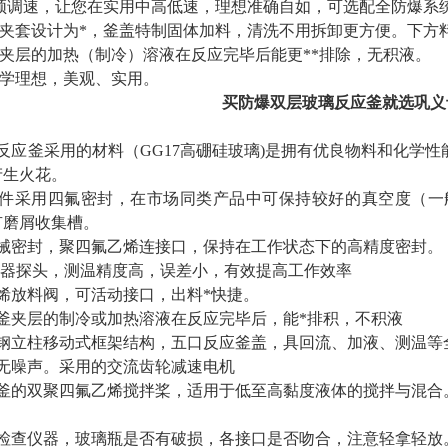
频调速，让您在实用中高低速，理想准确自如，可选配全防爆系
夹套设计为*，釜盖特制固体加料，清洗不用拆卸更方便。下方
夹层的加热（制冷）溶液在反应完毕后能更**排除，无积液。
学理想，美观、实用。
买防爆双层玻璃反应釜就选巩义
反应釜采用的材料（GG17高硼硅玻璃)是拥有优良物料和化学
产生火花。
件采用四氟密封，在市场同类产品中可保持较好的真空度（一般在-
有磨屑收集槽。
械密封，聚四氟乙烯连接口，保持在工作状态下的高精度密封。
0传感器探头，测温精度高，误差小，有效提高工作效率
烯放料阀，可活动接口，出料*快捷。
釜夹层的制冷或加热溶液在反应完毕后，能*排积，不积液
钢立柱移动式框架结构，五口反应釜盖，具回流、加液、测温等
无噪声。采用的交流齿轮减速电机
釜的双聚四氟乙烯搅拌桨，适用于低至高黏度液体的搅拌与混合
检查仪器，玻璃瓶是否有破损，各接口是否吻合，注意轻拿轻放