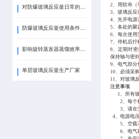
2
、用软布（
对防爆玻璃反应釜日常的维护工作
3
、玻璃反应
4
、先开电源
5
、各处的聚
防爆玻璃反应釜使用条件要求
6
、每次使用
7
、停机后拧
影响旋转蒸发器蒸馏效率的因素有哪些
8
、定期对密
保持轴与密
9
、电气部分
单层玻璃反应釜生产厂家
10
、必须采
11
、对玻璃
注意事项
1
、所有
2、每个标
3、请在安
4
、电源电
5、空载
6、电气箱
7、先安装