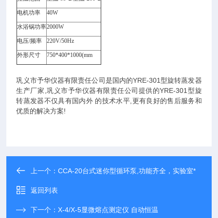
电机功率
40W
水浴锅功率
2000W
电压/频率
220V/50Hz
外形尺寸
750*400*1000(mm
巩义市予华仪器有限责任公司是国内的YRE-301型旋转蒸发器
生产厂家,巩义市予华仪器有限责任公司提供的YRE-301型旋
转蒸发器不仅具有国内外 的技术水平,更有良好的售后服务和
优质的解决方案!
上一个：
CCA-20台式迷你型循环泵,功能齐全，实验室*
返回列表
下一个：
X-4/X-5显微熔点测定仪 自动恒温