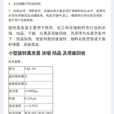
4
、水浴锅数字恒温控制。
5
、结构合理，用料讲究。机械结构大量采用不锈钢和铝合金件，玻璃件
全部采用耐高温高硼玻璃。电器关键件进口。橡胶密封易全部采用新，
便于用户采购更新。
旋转蒸发器主要用于医药、化工和生物制药等行业的浓
缩、结晶、干燥、分离及溶媒回收。其原理为在真空条件
下，恒温加热，使旋转瓶恒速旋转，物料在瓶壁形成大面
积薄膜，高效蒸发。
小型旋转蒸发器 浓缩 结晶 及溶媒回收
技术参数：
型号
YRE-301
旋转瓶容量
3L
收集瓶容量
2L
真空度
-0.098Mpa
转速
0-120rpm
蒸发速度
≥1.5L/H20
控温范围
室温-99℃/室温-200℃