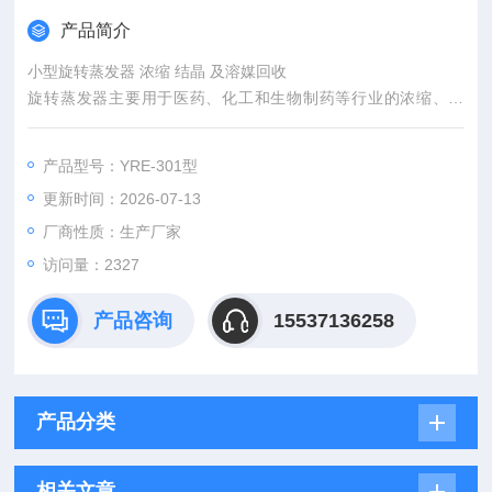
产品简介
小型旋转蒸发器 浓缩 结晶 及溶媒回收
旋转蒸发器主要用于医药、化工和生物制药等行业的浓缩、结
晶、干燥、分离及溶媒回收。其原理为在真空条件下，恒温加
热，使旋转瓶恒速旋转，物料在瓶壁形成大面积薄膜，高效蒸
产品型号：YRE-301型
发。
更新时间：2026-07-13
厂商性质：生产厂家
访问量：2327
产品咨询
15537136258
产品分类
相关文章