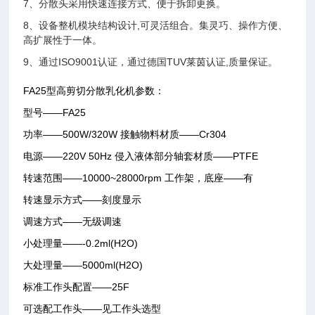
7、分散头采用快速连接方式、便于拆卸更换。
8、设备整机模块结构设计,可灵活组合。集灵巧、操作方便、
高扩展性于一体。
9、通过ISO9001认证，通过德国TUV莱茵认证,质量保证。
FA25型高剪切分散乳化机参数：
型号——FA25
功率——500W/320W 接触物料材质——Cr304
电源——220V 50Hz 侵入液体部分轴套材质——PTFE
转速范围——10000~28000rpm 工作架，底座——有
转速显示方式——刻度显示
调速方式——无级调速
小处理量——-0.2ml(H2O)
大处理量——5000ml(H2O)
标准工作头配置——25F
可选配工作头——见工作头选型