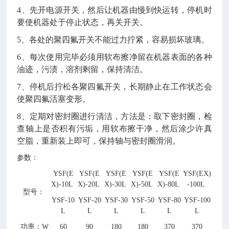
4、先开电源开关，然后让机器由慢到快运转，停机时
要使机器处于停止状态，再关开关。
5、各处的聚四氟开关不能过力拧紧，容易损坏玻璃。
6、每次使用完毕必须用软布擦净留在机器表面的各种
油迹，污渍，溶剂剩留，保持清洁。
7、停机后拧松各聚四氟开关，长期静止在工作状态会
使聚四氟活塞变形。
8、定期对密封圈进行清洁，方法是：取下密封圈，检
查轴上是否积有污垢，用软布擦干净，然后涂少许真
空脂，重新装上即可，保持轴与密封圈滑润。
参数：
YSF(E
YSF(E
YSF(E
YSF(E
YSF(E
YSF(EX)
X)-10L
X)-20L
X)-30L
X)-50L
X)-80L
-100L
型号：
YSF-10
YSF-20
YSF-30
YSF-50
YSF-80
YSF-100
L
L
L
L
L
L
功率：W
60
90
180
180
370
370