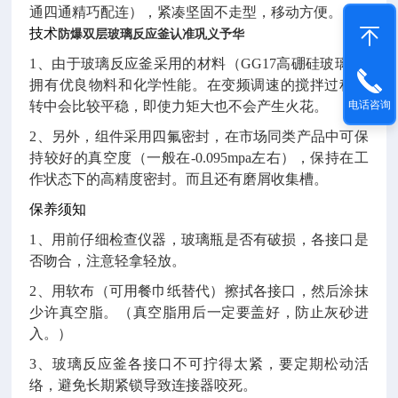
通四通精巧配连），紧凑坚固不走型，移动方便。
技术
防爆双层玻璃反应釜认准巩义予华
1、由于玻璃反应釜采用的材料（GG17高硼硅玻璃)是
拥有优良物料和化学性能。在变频调速的搅拌过程运
转中会比较平稳，即使力矩大也不会产生火花。
电话咨询
2、另外，组件采用四氟密封，在市场同类产品中可保
持较好的真空度（一般在-0.095mpa左右），保持在工
作状态下的高精度密封。而且还有磨屑收集槽。
保养须知
1、用前仔细检查仪器，玻璃瓶是否有破损，各接口是
否吻合，注意轻拿轻放。
2、用软布（可用餐巾纸替代）擦拭各接口，然后涂抹
少许真空脂。（真空脂用后一定要盖好，防止灰砂进
入。）
3、玻璃反应釜各接口不可拧得太紧，要定期松动活
络，避免长期紧锁导致连接器咬死。