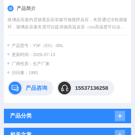
产品简介
玻璃反应釜内层放置反应溶媒可做搅拌反应，夹层通过冷热源循
环，玻璃反应釜夹层可以提供做高温反应（zui高温度可以达到2
00℃）；玻璃反应釜也可以做低温反应（zui低温度可以达到－8
0℃）；玻璃反应釜可以抽真空，做负压反应。而且它的独到的
产品型号：YSF（EX）-80L
设计使试验更加的安全，更加的方便。防爆双层玻璃反应釜认准
更新时间：2026-07-13
巩义予华
厂商性质：生产厂家
访问量：1981
产品咨询
15537136258
产品分类
相关文章