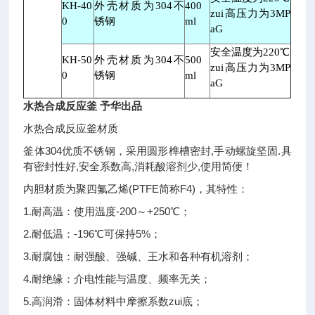
KH-40
外壳材质为
304
不
400
zui高压力为
3MP
0
锈钢
ml
aG
安全温度为
220
℃
KH-50
外壳材质为
304
不
500
zui高压力为
3MP
0
锈钢
ml
aG
水热合成反应釜 予华出品
水热合成反应釜材质
釜体304优质不锈钢，采用圆形榫槽密封,手动螺旋坚固.具
有密封性好,安全系数高,消耗酸溶剂少,使用简便！
内胆材质为聚四氟乙烯(PTFE简称F4)，其特性：
1.耐高温：使用温度-200～+250℃；
2.耐低温：-196℃可保持5%；
3.耐腐蚀：耐强酸、强碱、王水和各种有机溶剂；
4.耐绝缘：介电性能与温度、频率无关；
5.高润滑：固体材料中摩擦系数zui底；