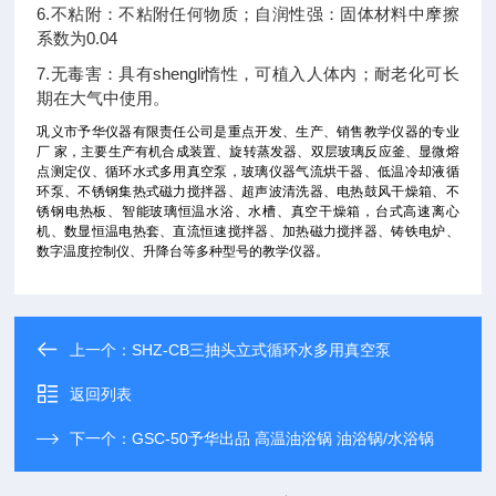
6.不粘附：不粘附任何物质；自润性强：固体材料中摩擦
系数为0.04
7.无毒害：具有shengli惰性，可植入人体内；耐老化可长
期在大气中使用。
巩义市予华仪器有限责任公司是重点开发、生产、销售教学仪器的专业
厂 家，主要生产有机合成装置、旋转蒸发器、双层玻璃反应釜、显微熔
点测定仪、循环水式多用真空泵，玻璃仪器气流烘干器、低温冷却液循
环泵、不锈钢集热式磁力搅拌器、超声波清洗器、电热鼓风干燥箱、不
锈钢电热板、智
能玻璃恒温水浴、水槽、真空干燥箱，台式高速离心
机、数显恒温电热套、直流恒速搅拌器、加热磁力搅拌器、铸铁电炉
、
数字温度控制仪、升降台等多种型号的教学仪
器。
上一个：
SHZ-CB三抽头立式循环水多用真空泵
返回列表
下一个：
GSC-50予华出品 高温油浴锅 油浴锅/水浴锅