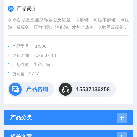
产品简介
水热合成反应釜又称聚合反应釜，消解罐，高压消解罐、高压
罐、反应釜、压力溶弹、消化罐、水热合成釜、实验用反应釜.水
热合成反应釜是一种能分解难溶物质的密闭容器。水热合成反应
釜可用于原子吸收光谱及等离子发射等分析中的溶样预处理；水
产品型号：KH500
热合成反应釜也可用于小剂量的合成反应；还可利用罐体内强酸
更新时间：2026-07-13
或强碱且高温高压密闭的环境来达到快速消解难溶物质的目的。
水热合成反应釜 予华出品
厂商性质：生产厂家
访问量：2777
产品咨询
15537136258
产品分类
相关文章