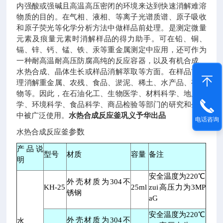
内强酸或强碱且高温高压密闭的环境来达到快速消解难溶
物质的目的。在气相、液相、等离子光谱质谱、原子吸收
和原子荧光等化学分析方法中做样品前处理。是测定微量
元素及痕量元素时消解样品的得力助手。可在铅、铜、
镉、锌、钙、锰、铁、汞等重金属测定中应用，还可作为
一种耐高温耐高压防腐高纯的反应容器，以及有机合成、
水热合成、晶体生长或样品消解萃取等方面。在样品前处
理消解重金属、农残、食品、淤泥、稀土、水产品、有机
物等。因此，在石油化工、生物医学、材料科学、地质化
学、环境科学、食品科学、商品检验等部门的研究和生产
中被广泛使用。
水热合成反应釜巩义予华出品
电话咨询
水热合成反应釜
参数
产品说
型号
材质
容量
备注
明
安全温度为
220
℃
外壳材质为
304
不
KH-25
25ml
zui高压力为
3MP
锈钢
aG
安全温度为
220
℃
外壳材质为
304
不
水