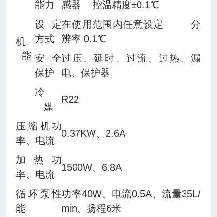
能力
感器 控温精度±0.1℃
设定
在使用范围内任意设定 分
方式
辨率 0.1℃
机
能
安全
过压、延时、过流、过热、漏
保护
电、保护器
冷
R22
媒
压缩机功
0.37KW、2.6A
率、电流
加热功
1500W、6.8A
率、电流
循环泵性
功率40W、电流0.5A、流量35L/
能
min、扬程6米