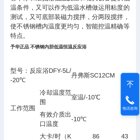
温条件，又可以作为低温水槽做运用粘度的
测试，又可底部装磁力搅拌，分两段搅拌，
使不锈钢槽内温度更均匀，智能控温精确等
特点。
予华正品 不锈钢内胆低温恒温反应浴
型号：反应浴DFY-5L/
丹弗斯SC12CM
-20℃
冷却温度范
室温/-10℃
围
工作范围
电话咨询
有效介质出
-10℃
口温度
大卡/时（K
86
43