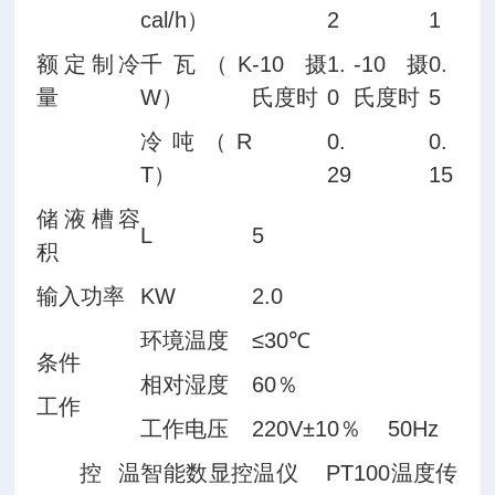
cal/h）
2
1
额定制冷
千瓦（K
-10摄
1.
-10摄
0.
量
W）
氏度时
0
氏度时
5
冷吨（R
0.
0.
T）
29
15
储液槽容
L
5
积
输入功率
KW
2.0
环境温度
≤30℃
条件
相对湿度
60％
工作
工作电压
220V±10％ 50Hz
控温
智能数显控温仪 PT100温度传