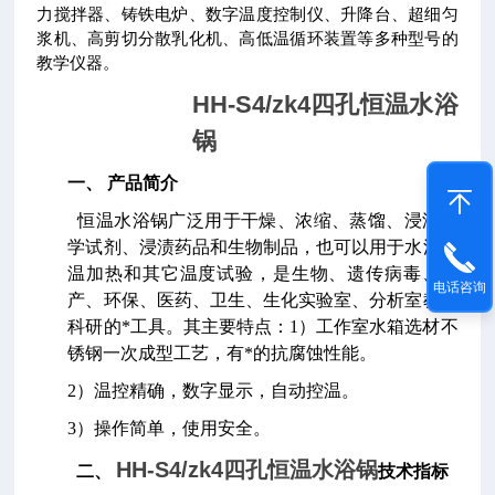
力搅拌器、铸铁电炉、数字温度控制仪、升降台、超细匀
浆机、高剪切分散乳化机、高低温循环装置等多种型号的
教学仪器。
HH-S4/zk4四孔
恒温水浴
锅
一、 产品简介
恒温水浴锅广泛用于干燥、浓缩、蒸馏、浸渍化
学试剂、浸渍药品和生物制品，也可
以用于水浴恒
温加热和其它温度试验，是生物、遗传病毒、水
电话咨询
产、环保、医药、卫生、
生化实验室、分析室教育
科研的*工具。其主要特点：1）工作室水箱选材不
锈钢一次
成型工艺，有*的抗腐蚀性能。
2）温控精确，数字显示，自动控温。
3）操作简单，
使用安全。
HH-S4/zk4四孔
恒温水浴锅
二、
技术指标