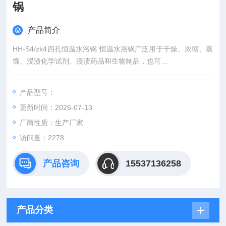
锅
产品简介
HH-S4/zk4四孔恒温水浴锅 恒温水浴锅广泛用于干燥、浓缩、蒸
馏、浸渍化学试剂、浸渍药品和生物制品，也可
以用于水浴恒温加热和其它温度试验，是生物、遗传病毒、水
产、环保、医药、卫生、生化实验室、分析室教育科研的*工具。
产品型号：
其主要特点：1）工作室水箱选材不锈钢一次成型工艺，有*的抗
更新时间：2026-07-13
腐蚀性能。2）温控精确，数字显示，自动控温。3）操作简单，
使用安全。
厂商性质：生产厂家
访问量：2278
产品咨询
15537136258
产品分类