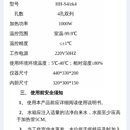
型号
HH-S4/zk4
孔数
4
孔双列
加热功率
1000W
温控范围
室温-99.9℃
温控精度
≤±1℃
工作电源
220V50HZ
使用环境
环境温度：5℃-40℃；相对湿度≤80%
仪器尺寸
440*330*200
内胆尺寸
320*300*150
三、 使用前安全须知
1
、
使用本产品前应详细阅读使用说明书。
2
、
水箱应注入适量的洁净自来水，水面至少应高
于加热管5CM。
3
、
当工作室内水蒸发，水位低于低线应及时加入