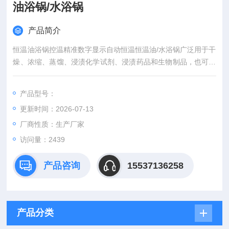
油浴锅/水浴锅
产品简介
恒温油浴锅控温精准数字显示自动恒温恒温油/水浴锅广泛用于干
燥、浓缩、蒸馏、浸渍化学试剂、浸渍药品和生物制品，也可以
用于水浴恒温加热和其它温度试验，是生物、遗传病毒、水产、
环保、医药、卫生、生化实验室、分析室教育科研的*工具。其主
产品型号：
要特点：1）工作室水箱选材不锈钢一次成型工艺，有*的抗腐蚀
更新时间：2026-07-13
性能。2）温控精确，数字显示，自动控温。3）操作简单，使用
安全。
厂商性质：生产厂家
访问量：2439
产品咨询
15537136258
产品分类