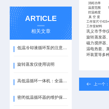
消耗功率
温度范围
控温精度
ARTICLE
真 空 度
工作室尺寸
415
工作室材料
相关文章
巩义市予华
旋转蒸发器
磁力搅拌器
低温冷却液循环泵的注意事项
温电热套、
环装置等多
旋转蒸发仪使用说明
高低温循环一体机：全温域循环控温，赋能实验生产高效运行​
上一个
密闭低温循环器的维护保养：制冷剂管理、系统清洁与故障诊断方法