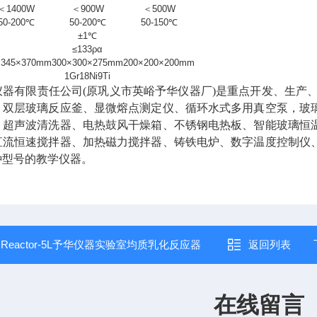
＜1400W
＜900W
＜500W
50-200℃
50-200℃
50-150℃
±1℃
≤133ρα
×345×370mm
300×300×275mm
200×200×200mm
1Gr18Ni9Ti
仪器有限责任公司(原巩义市英峪予华仪器厂)是重点开发、生产
、双层玻璃反应釜、显微熔点测定仪、循环水式多用真空泵，玻
、超声波清洗器、电热鼓风干燥箱、不锈钢电热板、智能玻璃恒
直流恒速搅拌器、加热磁力搅拌器、铸铁电炉、数字温度控制仪
种型号的教学仪器。
：
Reactor-5L予华仪器实验室均质乳化反应器
返回列表
在线留言