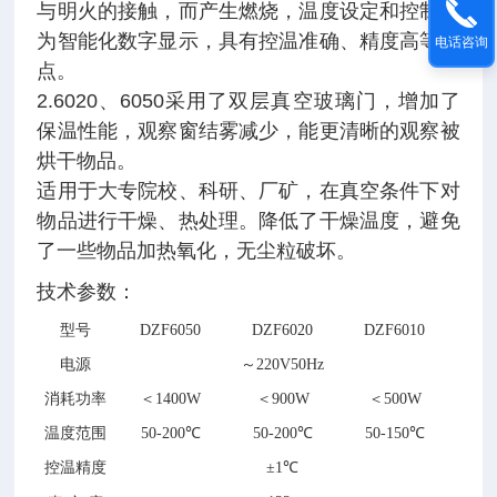
与明火的接触，而产生燃烧，温度设定和控制均
为智能化数字显示，具有控温准确、精度高等特
电话咨询
点。
2.6020
、
6050
采用了双层真空玻璃门，增加了
保温性能，观察窗结雾减少，能更清晰的观察被
烘干物品。
适用于大专院校、科研、厂矿，在真空条件下对
物品进行干燥、热处理。降低了干燥温度，避免
了一些物品加热氧化，无尘粒破坏。
技术参数：
型号
DZF6050
DZF6020
DZF6010
电源
～
220V50Hz
消耗功率
＜
1400W
＜
900W
＜
500W
温度范围
50-200℃
50-200℃
50-150℃
控温精度
±1℃