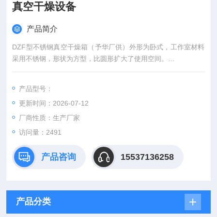
真空干燥设备
产品简介
DZF型不锈钢真空干燥箱（予华厂供）外形为卧式，工作室材料
采用不锈钢，形状为方型，比圆形扩大了使用空间。
环绕室外加热使温度更均匀，避免了有机物品与明火的接触，而
产生燃烧，温度设定和控制均为智能化数字显示，具有控温准
产品型号：
确、精度高等特点。
更新时间：2026-07-12
厂商性质：生产厂家
访问量：2491
产品咨询
15537136258
产品分类