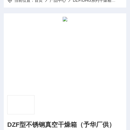
当前位置：
首页
产品中心
DZF/DHG系列干燥箱
真空
DZF型不锈钢真空干燥箱（予华厂供）