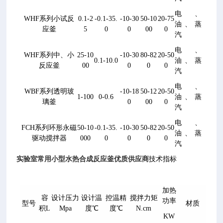
电、
WHF系列小试反
0.1-2
-0.1-35.
-10-30
50-10
20-75
油、蒸
应釜
5
0
0
00
0
汽
电、
WHF系列中、小
25-10
-10-30
80-82
20-50
0.1-10.0
油、蒸
反应釜
00
0
0
0
汽
电、
WBF系列透明玻
-10-18
50-12
20-50
1-100
0-0.6
油、蒸
璃釜
0
00
0
汽
电、
FCH系列环形永磁
50-10
-0.1-35.
-10-30
50-82
20-50
油、蒸
驱动搅拌器
000
0
0
0
0
汽
实验室常用小型水热合成反应釜优质供应商
技术指标
加热
容
设计压力
设计温
控温精
搅拌力矩
功率
型号
材质
积L
M
pa
度℃
度℃
N.cm
KW