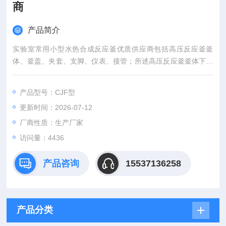
商
产品简介
实验室常用小型水热合成反应釜优质供应商包括高压反应釜釜
体、釜盖、夹套、支脚、仪表、接管；所述高压反应釜釜体下端
中间设置有出料口，下端四周焊接有四个所述支脚，上端安装有
所述釜盖；所述釜盖上中间安装有防爆电机，所述防爆电机通过
产品型号：CJF型
联轴器与搅拌轴相连接
更新时间：2026-07-12
厂商性质：生产厂家
访问量：4436
产品咨询
15537136258
产品分类