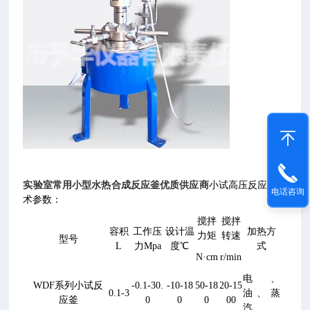
实验室常用小型水热合成反应釜优质供应商
小试高压反应釜技
电话咨询
术参数：
搅拌
搅拌
容积
工作压
设计温
加热方
力矩
转速
型号
L
力Mpa
度℃
式
N·cm
r/min
电、
WDF系列小试反
-0.1-30.
-10-18
50-18
20-15
0.1-3
油、蒸
应釜
0
0
0
00
汽