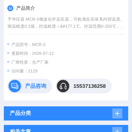
产品简介
予华仪器 MCR-3微波化学反应器，可检测反应体系内部温度。
测温精度0.2级，控温精度＜&#177;1℃。控温范围0-250℃，并
具备温度误差修正功能。大屏幕液晶显示：屏幕尺寸120&#215;
80mm，三屏显示：五段反应条件，温度曲线，温度修正。实时
产品型号：MCR-3
显示：反应温度，反应时间，使用功率。 每个反应过程中可设定
更新时间：2026-07-12
五个步骤：每个步骤内可单独可设：使用功率（分10档），反应
温度，反应时间。
厂商性质：生产厂家
访问量：2129
产品咨询
15537136258
产品分类
相关文章