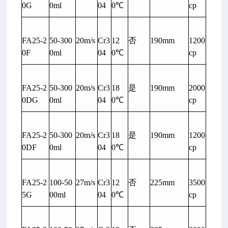
0G
0ml
04
0℃
cp
FA25-2
50-300
20m/s
Cr3
12
否
190mm
1200
0F
0ml
04
0℃
cp
FA25-2
50-300
20m/s
Cr3
18
是
190mm
2000
0DG
0ml
04
0℃
cp
FA25-2
50-300
20m/s
Cr3
18
是
190mm
1200
0DF
0ml
04
0℃
cp
FA25-2
100-50
27m/s
Cr3
12
否
225mm
3500
5G
00ml
04
0℃
cp