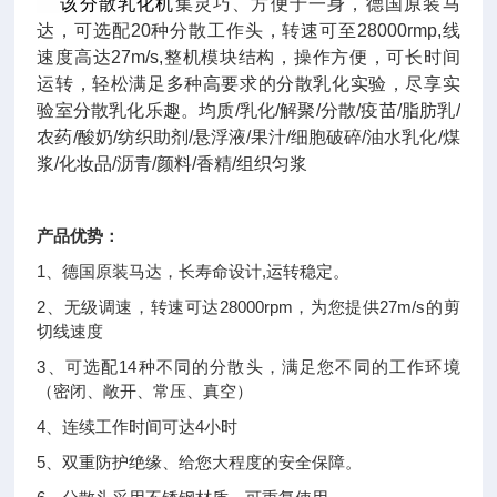
该分散乳化机
集灵巧、方便于一身，德国原装马
达，可选配20种分散工作头，转速可至28000rmp,线
速度高达27m/s,整机模块结构，操作方便，可长时间
运转，轻松满足多种高要求的分散乳化实验，尽享实
验室分散乳化乐趣。均质/乳化/解聚/分散/疫苗/脂肪乳/
农药/酸奶/纺织助剂/悬浮液/果汁/细胞破碎/油水乳化/煤
浆/化妆品/沥青/颜料/香精/组织匀浆
产品优势：
1、德国原装马达，长寿命设计,运转稳定。
2、无级调速，转速可达28000rpm，为您提供27m/s的剪
切线速度
3、可选配14种不同的分散头，满足您不同的工作环境
（密闭、敞开、常压、真空）
4、连续工作时间可达4小时
5、双重防护绝缘、给您大程度的安全保障。