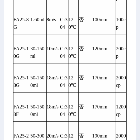
FA25-8
1-60ml
8m/s
Cr3
12
否
100mm
100c
G
04
0℃
p
FA25-1
30-150
10m/s
Cr3
12
否
120mm
200c
0G
ml
04
0℃
p
FA25-1
50-150
18m/s
Cr3
12
否
170mm
2000
8G
0ml
04
0℃
cp
FA25-1
50-150
18m/s
Cr3
12
否
170mm
1200
8F
0ml
04
0℃
cp
FA25-2
50-300
20m/s
Cr3
12
否
190mm
2000