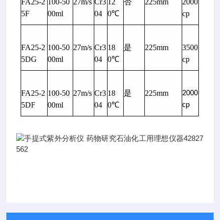
FA25-2
100-50
27m/s
Cr3
12
否
225mm
2000
5F
00ml
04
0℃
cp
FA25-2
100-50
27m/s
Cr3
18
是
225mm
3500
5DG
00ml
04
0℃
cp
FA25-2
100-50
27m/s
Cr3
18
是
225mm
2000
5DF
00ml
04
0℃
cp