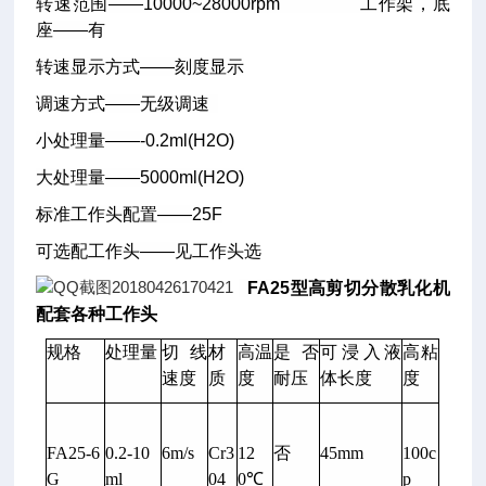
转速范围——10000~28000rpm 工作架，底
座——有
转速显示方式——刻度显示
调速方式——无级调速
小处理量——-0.2ml(H2O)
大处理量——5000ml(H2O)
标准工作头配置——25F
可选配工作头——见工作头选
FA25型高剪切分散乳化机
配套各种工作头
规格
处理量
切线
材
高温
是否
可浸入液
高粘
速度
质
度
耐压
体长度
度
FA25-6
0.2-10
6m/s
Cr3
12
否
45mm
100c
G
ml
04
0℃
p