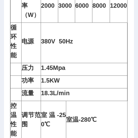
率
2000
3000
6000
8000
12000
（W）
循
环
电源
380V 50Hz
性
能
压力
1.45Mpa
功率
1.5KW
流量
18.3L/min
控
温
调节范
室温-25
室温-280℃
性
围
0℃
能