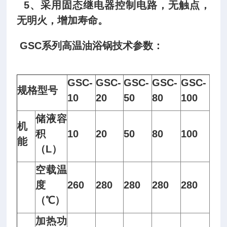
5、采用固态继电器控制电路，无触点，
无明火，增加寿命。
GSC系列高温油浴锅技术参数：
GSC-
GSC-
GSC-
GSC-
GSC-
规格型号
10
20
50
80
100
储液容
机
积
10
20
50
80
100
能
（L）
空载温
度
260
280
280
280
280
（℃）
加热功