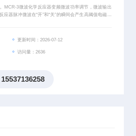
。MCR-3微波化学反应器变频微波功率调节，微波输出
应器脉冲微波在“开"和“关"的瞬间会产生高阈值电磁脉
坏有机分子的形态，从而影响实验结果的*性。
更新时间：2026-07-12
访问量：2636
15537136258