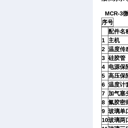
MCR-3
序号
配件名
1
主机
2
温度传
3
硅胶管
4
电源保
5
高压保
6
温度计
7
加气塞
8
氟胶密
9
玻璃单
10
玻璃两