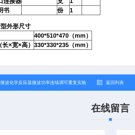
口连接器
支
1
明书
份
1
新型外形尺寸
400*510*470
（
mm
）
（长
×
宽
×
高）
330*330*235
（
mm
）
：
微波化学反应器微波功率连续调可重复实验
返回列表
在线留言