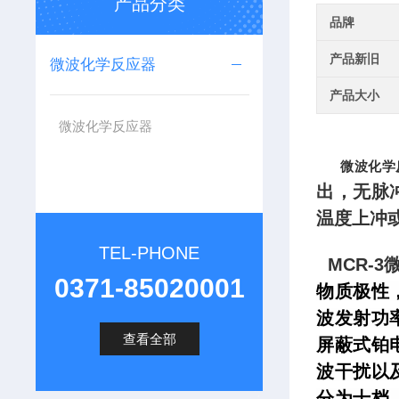
产品分类
品牌
产品新旧
微波化学反应器
产品大小
微波化学反应器
微波化学
出，无脉
温度上冲
TEL-PHONE
MCR-
0371-85020001
物质极性
波发射功
查看全部
屏蔽式铂
波干扰以
分为十档