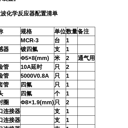
微波化学反应器配置清单
称
规格
单位
数量
备注
MCR-3
台
1
感器
镀四氟
支
1
Φ5×8(mm)
米
2
通气用
险管
10A
延时
只
2
险管
5000V0.8A
只
1
套管
四氟
只
1
头
四氟
个
1
封圈
Φ8×1.9(mm)
只
2
口连接器
支
1
口连接器
支
1