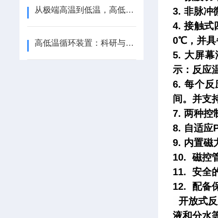
从极端高温到低温，高低温循环装置能做什么？
3. 非脉
4. 接触
0℃，并
高低温循环装置：科研与工业的精准控温利器​
5. 大
示：反应
6. 每
间。并支
7. 两种
8. 自适
9. 内置
10. 磁
11. 
12. 配
开放式反
液和分水