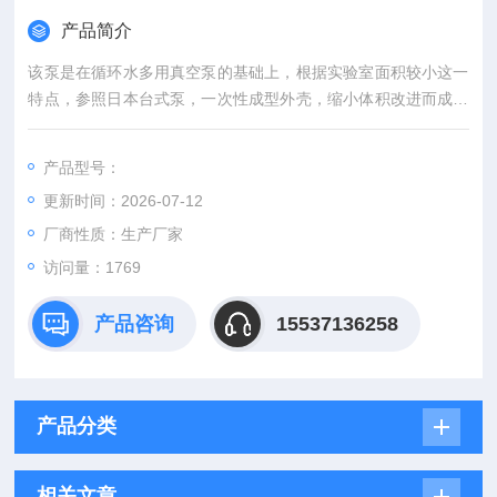
产品简介
该泵是在循环水多用真空泵的基础上，根据实验室面积较小这一
特点，参照日本台式泵，一次性成型外壳，缩小体积改进而成，
具有体积小，重量轻，外形美观等特点，双表、双头抽气。本机
采用双抽头，可单独或并联使用装有两个真空表。SHZ-D（Ⅲ）
产品型号：
循环水真空泵防腐四表四抽
更新时间：2026-07-12
厂商性质：生产厂家
访问量：1769
产品咨询
15537136258
产品分类
相关文章