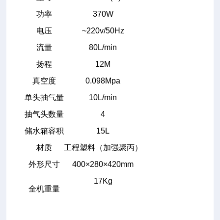
功率
370W
电压
~220v/50Hz
流量
80L/min
扬程
12M
真空度
0.098Mpa
单头抽气量
10L/min
抽气头数量
4
储水箱容积
15L
材质
工程塑料（加强聚丙）
外形尺寸
400×280×420mm
17Kg
全机重量