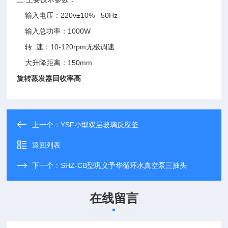
输入电压：220v±10% 50Hz
输入总功率：1000W
转 速：10-120rpm
无极调速
大升降距离：150mm
旋转蒸发器回收率高
上一个：
YSF小型双层玻璃反应釜
返回列表
下一个：
SHZ-CB型巩义予华循环水真空泵三抽头
在线留言