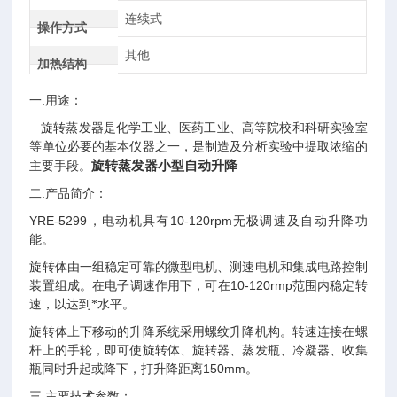
连续式
操作方式
其他
加热结构
一.
用途：
旋转蒸发器是化学工业、医药工业、高等院校和科研实验室
等单位必要的基本仪器之一，是制造及分析实验中提取浓缩的
旋转蒸发器小型自动升降
主要手段。
.
二
产品简介：
YRE-5299
10-120rpm
，
电动机具有
无极调速及自动升降功
能。
旋转体由一组稳定可靠的微型电机、测速电机和集成电路控制
10-120rmp
装置组成。在电子调速作用下，可在
范围内稳定转
速，以达到*水平。
旋转体上下移动的升降系统采用螺纹升降机构。转速连接在螺
杆上的手轮，即可使旋转体、旋转器、蒸发瓶、冷凝器、收集
150mm
瓶同时升起或降下，打升降距离
。
.
三
主要技术参数：