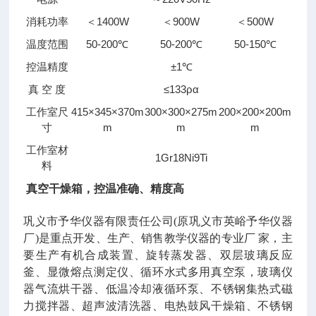
消耗功率
＜1400W
＜900W
＜500W
温度范围
50-200℃
50-200℃
50-150℃
控温精度
±1℃
真 空 度
≤133ρα
工作室尺
415×345×370m
300×300×275m
200×200×200m
寸
m
m
m
工作室材
1Gr18Ni9Ti
料
真空干燥箱，控温准确、精度高
巩义市予华仪器有限责任公司(原巩义市英峪予华仪器
厂)是重点开发、生产、销售教学仪器的专业厂 家，主
要生产有机合成装置、旋转蒸发器、双层玻璃反应
釜、显微熔点测定仪、循环水式多用真空泵，玻璃仪
器气流烘干器、低温冷却液循环泵、不锈钢集热式磁
力搅拌器、超声波清洗器、电热鼓风干燥箱、不锈钢