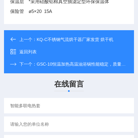
保温层
*采用硅酸铝棉真空抽滤定型环保保温体
保险管
ø5×20 15A
上一个：
KQ-C不锈钢气流烘干器厂家发货 烘干机
返回列表
下一个：
GSC-10恒温加热高温油浴锅性能稳定，质量保障 油浴锅/水浴锅
在线留言