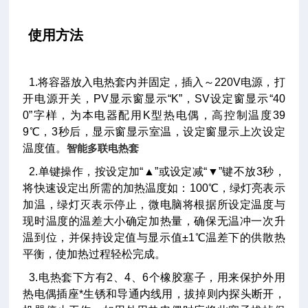
使用方法
1.将容器放入电热套内并固定，插入～220V电源，打
开电源开关，PV显示窗显示“K”，SV设定窗显示“40
0”字样，为本电器配用K型热电偶，高控制温度39
9℃，3秒后，显示窗显示室温，设定窗显示上次设定
温度值。
智能多联电热套
2.单键操作，按设定加“▲”或设定减“▼”键不放3秒，
将快速设定出所需的加热温度如：100℃，绿灯亮表示
加温，绿灯灭表示停止，微电脑将根据所设定温度与
现时温度的温差大小确定加热量，确保无温冲一次升
温到位，并保持设定值与显示值±1℃温差下的供散热
平衡，使加热过程轻松完成。
3.电热套下方有2、4、6个橡胶塞子，用来保护外用
热电偶插座*生锈和导通内线用，拔掉则内探头断开，