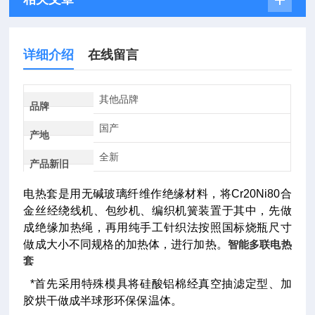
详细介绍
在线留言
其他品牌
品牌
国产
产地
全新
产品新旧
电热套是用无碱玻璃纤维作绝缘材料，将Cr20Ni80合
金丝经绕线机、包纱机、编织机簧装置于其中，先做
成绝缘加热绳，再用纯手工针织法按照国标烧瓶尺寸
做成大小不同规格的加热体，进行加热。
智能多联电热
套
*首先采用特殊模具将硅酸铝棉经真空抽滤定型、加
胶烘干做成半球形环保保温体。