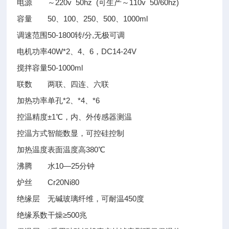
电源
～220v 50hz (可生产～110v 50/60hz)
容量
50、100、250、500、1000ml
调速范围
50-1800转/分,无极可调
电机功率
40W*2、4、6，DC14-24V
搅拌容量
50-1000ml
联数
两联、四连、六联
加热功率
单孔*2、*4、*6
控温精度
±1℃，内、外传感器测温
控温方式
智能数显，可控硅控制
加热温度
表面温度高380℃
沸腾
水10—25分钟
炉丝
Cr20Ni80
绝缘层
无碱玻璃纤维，可耐温450度
绝缘系数
干燥≥500兆