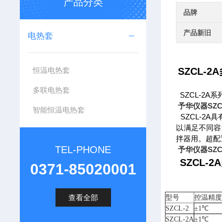
产品分类
品牌
产品新旧
电热套
恒温电热套
SZCL-
多联电热套
SZCL-2
予华仪器SZC
智能恒温电热套
SZCL-2
以满足不同容
拌器用。超配
TEL-PHONE
予华仪器SZC
SZCL
0371-85020001
查看全部
型号
控温精
SZCL-2
±1℃
SZCL-2A
±1℃