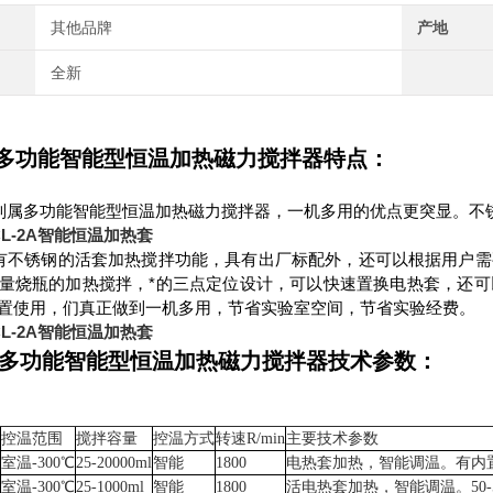
其他品牌
产地
全新
2A多功能智能型恒温加热磁力搅拌器特点：
A系列属多功能智能型恒温加热磁力搅拌器，一机多用的优点更突显。不
L-2A智能恒温加热套
A具有不锈钢的活套加热搅拌功能，具有出厂标配外，还可以根据用户
量烧瓶的加热搅拌，*的三点定位设计，可以快速置换电热套，还
置使用，们真正做到一机多用，节省实验室空间，节省实验经费。
L-2A智能恒温加热套
-2A多功能智能型恒温加热磁力搅拌器技术参数：
度
控温范围
搅拌容量
控温方式
转速R/min
主要技术参数
室温-300℃
25-20000ml
智能
1800
电热套加热，智能调温。有内
室温-300℃
25-1000ml
智能
1800
活电热套加热，智能调温。50-5