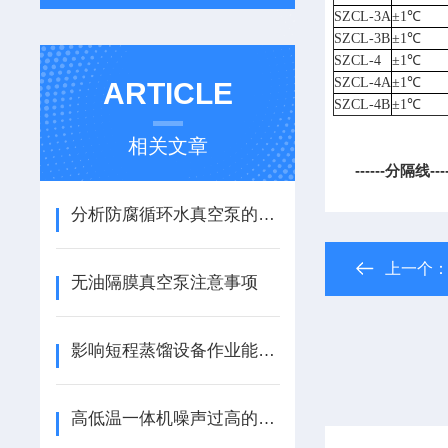
SZCL-3A
±1℃
SZCL-3B
±1℃
SZCL-4
±1℃
SZCL-4A
±1℃
ARTICLE
SZCL-4B
±1℃
相关文章
------分隔线------
分析防腐循环水真空泵的特点及使用方法
上一个
无油隔膜真空泵注意事项
影响短程蒸馏设备作业能力的因素要哪些?
高低温一体机噪声过高的几个原因