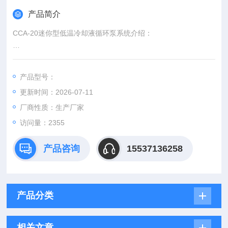
产品简介
CCA-20迷你型低温冷却液循环泵系统介绍：
台式迷你型。用于2升旋转蒸发器与各种装置的热交换用冷却与
发热部件的冷却。
产品型号：
冷媒采用HFC（R407C）
更新时间：2026-07-11
小型冷却水循环泵CCA-20型 具有自我诊断功能、冷冻机保护定
厂商性质：生产厂家
时、冷冻机高压压力开关、过载继电器、热保护装置等安全功
访问量：2355
能。
产品咨询
15537136258
产品分类
相关文章