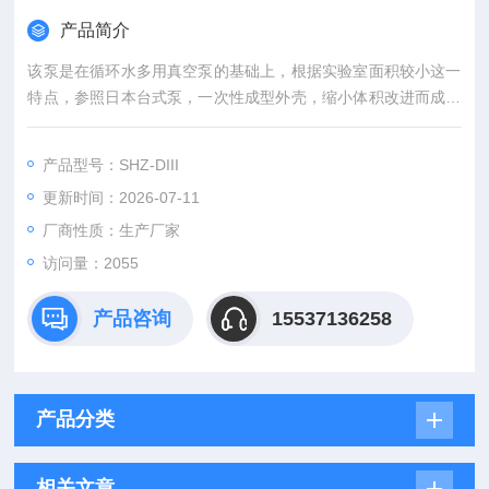
产品简介
该泵是在循环水多用真空泵的基础上，根据实验室面积较小这一
特点，参照日本台式泵，一次性成型外壳，缩小体积改进而成，
具有体积小，重量轻，外形美观等特点，双表、双头抽气。本机
采用双抽头，可单独或并联使用装有两个真空表。循环水真空泵
产品型号：SHZ-DIII
防腐双表双抽
更新时间：2026-07-11
厂商性质：生产厂家
访问量：2055
产品咨询
15537136258
产品分类
相关文章