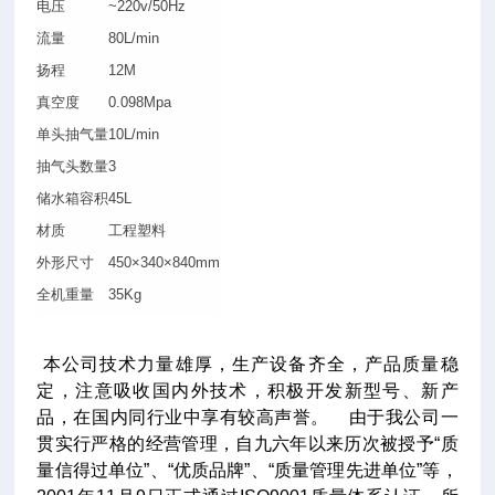
电压
~220v/50Hz
流量
80L/min
扬程
12M
真空度
0.098Mpa
单头抽气量
10L/min
抽气头数量
3
储水箱容积
45L
材质
工程塑料
外形尺寸
450×340×840mm
全机重量
35Kg
本公司技术力量雄厚，生产设备齐全，产品质量稳
定，注意吸收国内外技术，积极开发新型号、新产
品，在国内同行业中享有较高声誉。
由于我公司一
贯实行严格的经营管理，自九六年以来历次被授予“质
量信得过单位”、“优质品牌”、“质量管理先进单位”等，