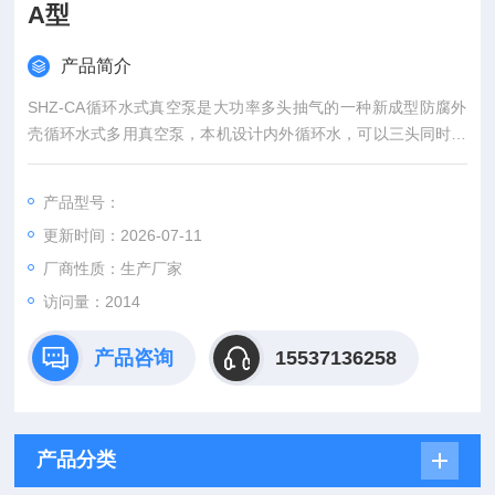
A型
产品简介
SHZ-CA循环水式真空泵是大功率多头抽气的一种新成型防腐外
壳循环水式多用真空泵，本机设计内外循环水，可以三头同时抽
气，具有不用油、无污染、功率大、噪音低、方便灵活，节水省
电等优点，一机多用。成型防腐外壳三抽头循环水真空泵SHZ-C
产品型号：
A型
更新时间：2026-07-11
厂商性质：生产厂家
访问量：2014
产品咨询
15537136258
产品分类