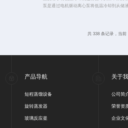
泵是通过电机驱动离心泵将低温冷却剂从储
输送到需要冷却的设备或系统中。在这个过
与外部环境进行热交换，将热量带走，从而
循环泵还可以根据需要调节出口温度和流量
共 338 条记录，当前 1
求。密闭低温循环泵具有以下几个特点。首
以避免低温冷却剂的挥发和泄漏，确保...
产品导航
关于
短程蒸馏设备
公司简
旋转蒸发器
荣誉资
玻璃反应釜
企业文