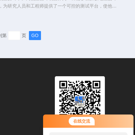
，为研究人员和工程师提供了一个可控的测试平台，使他们
内就预见材料或产品在实际使用中可能遇到的情况。该循环
能是通过精确控制温度，模拟出从极寒到酷热的各种环境条
通常包括制冷系统和加热系统，能够分别或连续地对测试舱
到第
页
温。制冷系统一般采用压缩机和冷却剂，通过蒸发和冷凝的
热量;而加热系统则...
在线交流