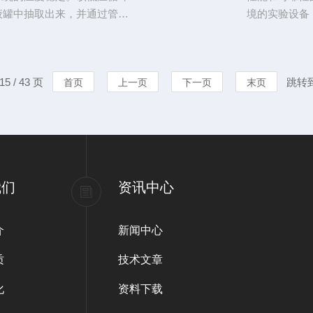
液罐中抽取出来，并通过管路
境的实验设备
程中，低温循环泵通过冷却剂
能够在实验室
实现冷却的效果。同时，低温
装置的核心功
，以满足不同应用场景的需
件。这种装置
5 / 43 页
跳转
首页
上一页
下一页
末页
先，它采用密闭结构设计，可
进行降温和升
过程吸收和排放
我们
资讯中心
介
新闻中心
质
技术文章
化
资料下载