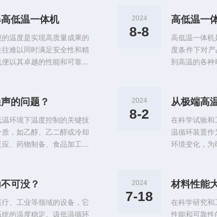
循环系统四部分组成。制冷系
式真空泵前，
降低箱体内的温度;加热系统
或打开泵的控
爆高低温一体机
2024
高低温一
制系统是设备的核心，通过微
开始运行时，
8-8
境的温度是实现高质量成果的
高低温一体机
坏。2、在泵运
往往难以同时满足安全性和精
度条件下对产
机便以其卓越的性能和可靠的
到高温的各种
装备。高低温一体机结合了高
一体机的核心能
低温条件下稳定工作，同时确
更高。这种宽
设计和制造遵循严格的防爆标
温测试、汽车
噪声的问题？
2024
从极端高
环境下，提供可靠的测试和存
和高效的热交
8-2
低温环境下温度控制的关键技
在科学试验和
准确性和重复性
介质，如乙醇、乙二醇或冷却
温循环装置作
反应、药物制备、食品加工以
环境变化，为
件为高效能的压缩机和精密设
种温度条件下
冷循环，其中压缩机将制冷剂
系统三大部分
并转变为液体，制冷剂经膨胀
箱内温度;而
功不可没？
2024
材料性能
却效果，最后返回压缩机完成
心是一组微处
7-18
医疗、工业等领域的设备，它
在科学研究和
性和重复性。这
系统的温度稳定。该低温循环
性能和可靠性