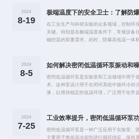
置主要由制冷系统、加热系统、控制系统和
统通常采用机械制冷或液氮制冷技术，负责
2024
极端温度下的安全卫士：了解防
则通过电阻丝或电热管等方式提升温度;控
8-19
在工业生产与科研实验的众多领域，控制环
处理器或计算机接口对温度进行精确...
关键。特别是在极端温度条件下，常规设备
确控温的双重需求。此时，防爆高低温一体
安全保障，成为了这些领域不可或缺的技术
低温试验箱和防爆箱的特点，能够在极端高
保在易燃易爆环境中安全运行。这种设备的
2024
如何解决密闭低温循环泵振动和
准，能够在电气、矿山、石油、化工等危险
8-5
密闭低温循环泵是实验室和工业领域中用于
储条件。防爆高低温一体机通过先进...
术。这种泵设计用于在闭环系统中循环冷却
液，以维持稳定的低温环境，广泛用于化学
及材料测试等领域。该低温循环泵的核心部
计的热交换系统。工作原理基于蒸汽压缩制
压缩成高压气体，随后通过冷凝器释放热量
2024
工业效率提升，密闭低温循环泵
阀降低压力后到达蒸发器吸收热量，产生冷
7-25
密闭低温循环泵是一种广泛应用于实验室、
循环。这一连续的循环过程确保了冷...
主要用于将低温冷却剂进行循环供应，保持