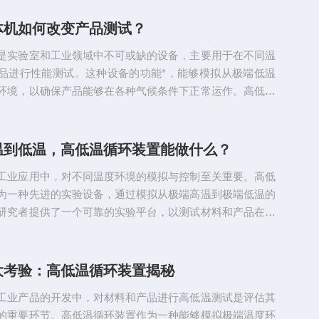
请确保已经按照以上步骤检查和准备了设备。按下启动按钮
制阀门后，泵会开始运行，此时应注意以下事项：1、在泵
体机如何改变产品测试？
应逐渐打开高真空度计和控制阀门，以避免对设备造成损
是实验室和工业领域中不可或缺的设备，主要用于在不同温
行期间，应随时检查泵...
品进行性能测试。这种设备的功能*，能够模拟从极端低温
环境，以确保产品能够在各种气候条件下正常运作。高低温
力在于其控温范围广泛，通常可从-70°C一直到150°C或
泛的温度范围使得它适用于多种测试标准，如电子产品的耐
零件的环境适应性测试等。该设备通过精确的温度控制系统
温到低温，高低温循环装置能做什么？
换技术实现快速的温度变化和稳定的温度保持，确保测试的
工业应用中，对不同温度环境的模拟与控制至关重要。高低
。在实验室...
为一种先进的实验设备，通过模拟从极端高温到极端低温的
研究者提供了一个可靠的实验平台，以测试材料和产品在各
的性能。高低温循环装置主要由制冷系统、加热系统和控制
构成。制冷系统通常采用压缩机或液氮作为冷源，负责降低
电加热元件或蒸汽加热则用来提升内部温度。控制系统的核
大考验：高低温循环装置揭秘
理器，它能够精确调节和控制箱内的温度，确保实验的精确
工业产品的开发中，对材料和产品进行高低温测试是评估其
种装置的应用领域极...
的重要环节。高低温循环装置作为一种能够模拟极端温度环