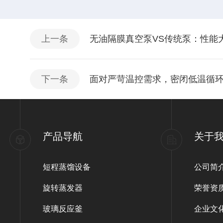
上一条
无油隔膜真空泵VS传统泵：性能
下一条
面对严苛温控需求，密闭低温循
产品导航
关于
短程蒸馏设备
公司简
旋转蒸发器
荣誉资
玻璃反应釜
企业文